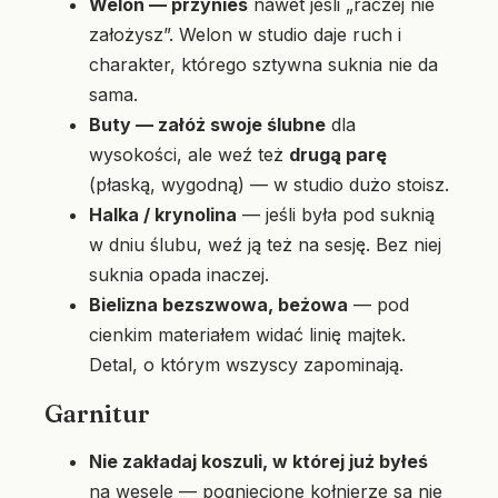
Welon — przynieś
nawet jeśli „raczej nie
założysz”. Welon w studio daje ruch i
charakter, którego sztywna suknia nie da
sama.
Buty — załóż swoje ślubne
dla
wysokości, ale weź też
drugą parę
(płaską, wygodną) — w studio dużo stoisz.
Halka / krynolina
— jeśli była pod suknią
w dniu ślubu, weź ją też na sesję. Bez niej
suknia opada inaczej.
Bielizna bezszwowa, beżowa
— pod
cienkim materiałem widać linię majtek.
Detal, o którym wszyscy zapominają.
Garnitur
Nie zakładaj koszuli, w której już byłeś
na wesele — pogniecione kołnierze są nie