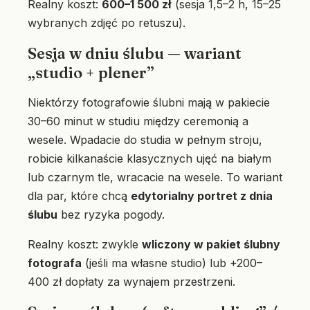
Realny koszt:
600–1 500 zł
(sesja 1,5–2 h, 15–25
wybranych zdjęć po retuszu).
Sesja w dniu ślubu — wariant
„studio + plener”
Niektórzy fotografowie ślubni mają w pakiecie
30–60 minut w studiu między ceremonią a
wesele. Wpadacie do studia w pełnym stroju,
robicie kilkanaście klasycznych ujęć na białym
lub czarnym tle, wracacie na wesele. To wariant
dla par, które chcą
edytorialny portret z dnia
ślubu
bez ryzyka pogody.
Realny koszt: zwykle
wliczony w pakiet ślubny
fotografa
(jeśli ma własne studio) lub +200–
400 zł dopłaty za wynajem przestrzeni.