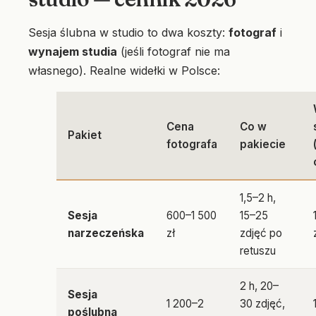
Sesja ślubna w studio to dwa koszty:
fotograf
i
wynajem studia
(jeśli fotograf nie ma
własnego). Realne widełki w Polsce:
Cena
Co w
Pakiet
fotografa
pakiecie
1,5–2 h,
Sesja
600–1 500
15–25
narzeczeńska
zł
zdjęć po
retuszu
2 h, 20–
Sesja
1 200–2
30 zdjęć,
poślubna