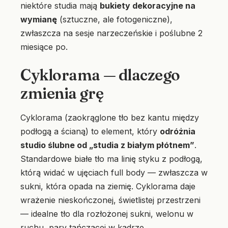
niektóre studia mają
bukiety dekoracyjne na
wymianę
(sztuczne, ale fotogeniczne),
zwłaszcza na sesje narzeczeńskie i poślubne 2
miesiące po.
Cyklorama — dlaczego
zmienia grę
Cyklorama (zaokrąglone tło bez kantu między
podłogą a ścianą) to element, który
odróżnia
studio ślubne od „studia z białym płótnem”
.
Standardowe białe tło ma linię styku z podłogą,
którą widać w ujęciach full body — zwłaszcza w
sukni, która opada na ziemię. Cyklorama daje
wrażenie nieskończonej, świetlistej przestrzeni
— idealne tło dla rozłożonej sukni, welonu w
ruchu, pary tańczącej w kadrze.