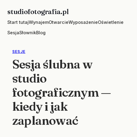
Skip
studiofotografia.pl
to
Start tutaj
Wynajem
Otwarcie
Wyposażenie
Oświetlenie
content
Sesja
Słownik
Blog
SESJE
Sesja ślubna w
studio
fotograficznym —
kiedy i jak
zaplanować