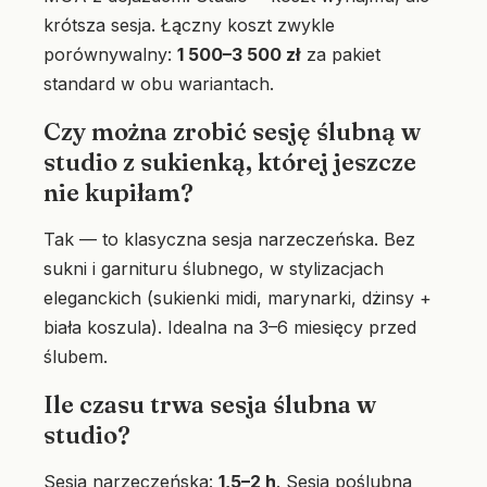
krótsza sesja. Łączny koszt zwykle
porównywalny:
1 500–3 500 zł
za pakiet
standard w obu wariantach.
Czy można zrobić sesję ślubną w
studio z sukienką, której jeszcze
nie kupiłam?
Tak — to klasyczna sesja narzeczeńska. Bez
sukni i garnituru ślubnego, w stylizacjach
eleganckich (sukienki midi, marynarki, dżinsy +
biała koszula). Idealna na 3–6 miesięcy przed
ślubem.
Ile czasu trwa sesja ślubna w
studio?
Sesja narzeczeńska:
1,5–2 h
. Sesja poślubna