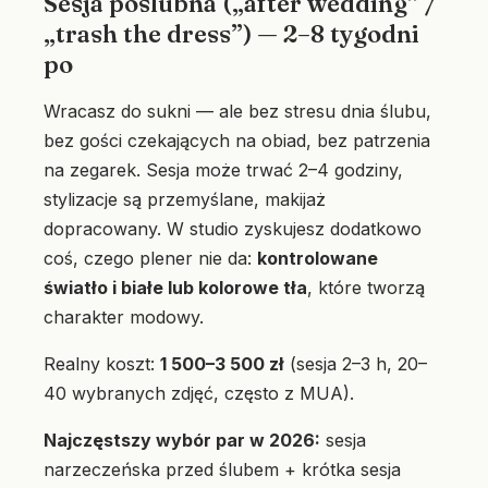
Sesja poślubna („after wedding” /
„trash the dress”) — 2–8 tygodni
po
Wracasz do sukni — ale bez stresu dnia ślubu,
bez gości czekających na obiad, bez patrzenia
na zegarek. Sesja może trwać 2–4 godziny,
stylizacje są przemyślane, makijaż
dopracowany. W studio zyskujesz dodatkowo
coś, czego plener nie da:
kontrolowane
światło i białe lub kolorowe tła
, które tworzą
charakter modowy.
Realny koszt:
1 500–3 500 zł
(sesja 2–3 h, 20–
40 wybranych zdjęć, często z MUA).
Najczęstszy wybór par w 2026:
sesja
narzeczeńska przed ślubem + krótka sesja