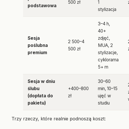
500 zł
1
podstawowa
stylizacja
3–4 h,
40+
Sesja
zdjęć,
2 500–4
poślubna
MUA, 2
500 zł
premium
stylizacje,
cyklorama
5+ m
Sesja w dniu
30–60
ślubu
+400–800
min, 10–15
(dopłata do
zł
ujęć w
pakietu)
studiu
Trzy rzeczy, które realnie podnoszą koszt: