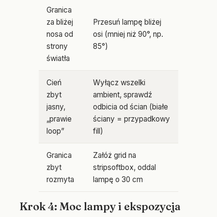
Granica
za bliżej
Przesuń lampę bliżej
nosa od
osi (mniej niż 90°, np.
strony
85°)
światła
Cień
Wyłącz wszelki
zbyt
ambient, sprawdź
jasny,
odbicia od ścian (białe
„prawie
ściany = przypadkowy
loop”
fill)
Granica
Załóż grid na
zbyt
stripsoftbox, oddal
rozmyta
lampę o 30 cm
Krok 4: Moc lampy i ekspozycja