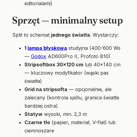
editorialami)
Sprzęt — minimalny setup
Split to schemat
jednego światła
. Wystarczy:
1
lampa błyskowa
studyjna (400-600 Ws
—
Godox
AD600Pro II, Profoto B10)
Stripsoftbox 30×120 cm
lub 40×140 cm
— kluczowy modyfikator (wąski pas
światła)
Grid na stripsofta
— opcjonalnie, ale
zalecany (kontrola spillu, granica światła
bardziej ostra)
Statyw
wysoki, min. 2,3 m
Czarne tło
(papier, materiał, V-flat) lub
ciemnoszare