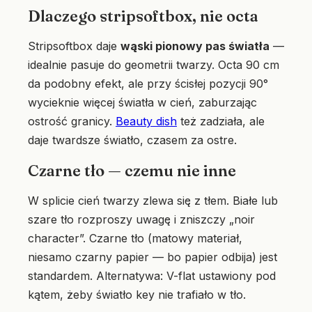
Dlaczego stripsoftbox, nie octa
Stripsoftbox daje
wąski pionowy pas światła
—
idealnie pasuje do geometrii twarzy. Octa 90 cm
da podobny efekt, ale przy ścisłej pozycji 90°
wycieknie więcej światła w cień, zaburzając
ostrość granicy.
Beauty dish
też zadziała, ale
daje twardsze światło, czasem za ostre.
Czarne tło — czemu nie inne
W splicie cień twarzy zlewa się z tłem. Białe lub
szare tło rozproszy uwagę i zniszczy „noir
character”. Czarne tło (matowy materiał,
niesamo czarny papier — bo papier odbija) jest
standardem. Alternatywa: V-flat ustawiony pod
kątem, żeby światło key nie trafiało w tło.