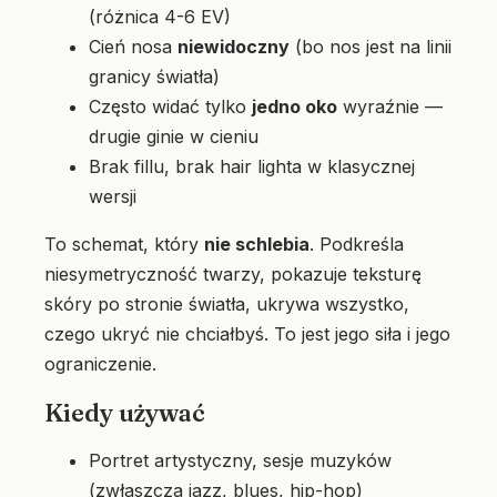
(różnica 4-6 EV)
Cień nosa
niewidoczny
(bo nos jest na linii
granicy światła)
Często widać tylko
jedno oko
wyraźnie —
drugie ginie w cieniu
Brak fillu, brak hair lighta w klasycznej
wersji
To schemat, który
nie schlebia
. Podkreśla
niesymetryczność twarzy, pokazuje teksturę
skóry po stronie światła, ukrywa wszystko,
czego ukryć nie chciałbyś. To jest jego siła i jego
ograniczenie.
Kiedy używać
Portret artystyczny, sesje muzyków
(zwłaszcza jazz, blues, hip-hop)