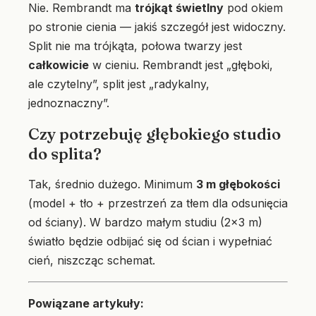
Nie. Rembrandt ma
trójkąt świetlny
pod okiem
po stronie cienia — jakiś szczegół jest widoczny.
Split nie ma trójkąta, połowa twarzy jest
całkowicie
w cieniu. Rembrandt jest „głęboki,
ale czytelny”, split jest „radykalny,
jednoznaczny”.
Czy potrzebuję głębokiego studio
do splita?
Tak, średnio dużego. Minimum
3 m głębokości
(model + tło + przestrzeń za tłem dla odsunięcia
od ściany). W bardzo małym studiu (2×3 m)
światło będzie odbijać się od ścian i wypełniać
cień, niszcząc schemat.
Powiązane artykuły: