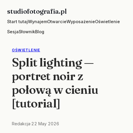
Skip
studiofotografia.pl
to
Start tutaj
Wynajem
Otwarcie
Wyposażenie
Oświetlenie
content
Sesja
Słownik
Blog
OŚWIETLENIE
Split lighting —
portret noir z
połową w cieniu
[tutorial]
Redakcja
·
22 May 2026