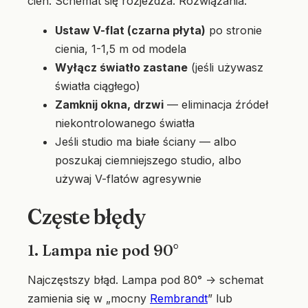
cień. Schemat się rozjeżdża. Rozwiązania:
Ustaw V-flat (czarna płyta)
po stronie
cienia, 1-1,5 m od modela
Wyłącz światło zastane
(jeśli używasz
światła ciągłego)
Zamknij okna, drzwi
— eliminacja źródeł
niekontrolowanego światła
Jeśli studio ma białe ściany — albo
poszukaj ciemniejszego studio, albo
używaj V-flatów agresywnie
Częste błędy
1. Lampa nie pod 90°
Najczęstszy błąd. Lampa pod 80° → schemat
zamienia się w „mocny
Rembrandt
” lub