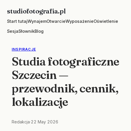
Skip
studiofotografia.pl
to
Start tutaj
Wynajem
Otwarcie
Wyposażenie
Oświetlenie
content
Sesja
Słownik
Blog
INSPIRACJE
Studia fotograficzne
Szczecin —
przewodnik, cennik,
lokalizacje
Redakcja
·
22 May 2026