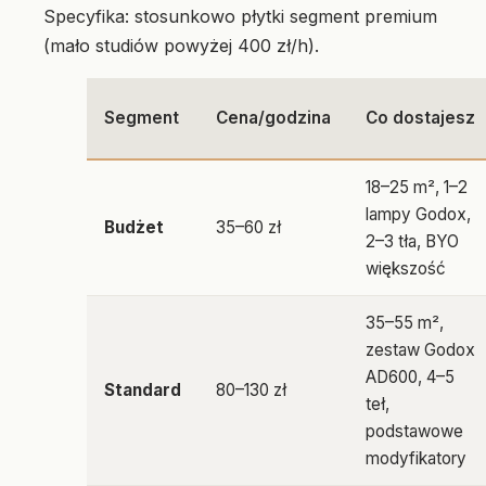
Specyfika: stosunkowo płytki segment premium
(mało studiów powyżej 400 zł/h).
Segment
Cena/godzina
Co dostajesz
18–25 m², 1–2
lampy Godox,
Budżet
35–60 zł
2–3 tła, BYO
większość
35–55 m²,
zestaw Godox
AD600, 4–5
Standard
80–130 zł
teł,
podstawowe
modyfikatory