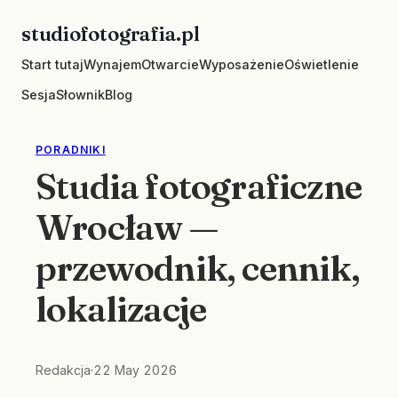
Skip
studiofotografia.pl
to
Start tutaj
Wynajem
Otwarcie
Wyposażenie
Oświetlenie
content
Sesja
Słownik
Blog
PORADNIKI
Studia fotograficzne
Wrocław —
przewodnik, cennik,
lokalizacje
Redakcja
·
22 May 2026