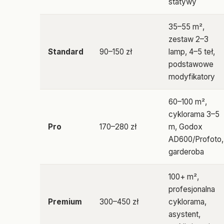
statywy
35–55 m²,
zestaw 2–3
Standard
90–150 zł
lamp, 4–5 teł,
podstawowe
modyfikatory
60–100 m²,
cyklorama 3–5
Pro
170–280 zł
m, Godox
AD600/Profoto,
garderoba
100+ m²,
profesjonalna
Premium
300–450 zł
cyklorama,
asystent,