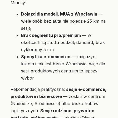
Minusy:
Dojazd dla modeli, MUA z Wrocławia
—
wiele osób bez auta nie pojedzie 25 km na
sesję
Brak segmentu pro/premium
— w
okolicach są studia budżet/standard, brak
cykloramy 5+ m
Specyfika e-commerce
— magazyn
klienta i tak jest blisko Wrocławia, więc dla
sesji produktowych centrum to lepszy
wybór
Rekomendacja praktyczna:
sesje e-commerce,
produktowe i biznesowe
— zostań w centrum
(Nadodrze, Śródmieście) albo blisko hubów
logistycznych.
Sesje rodzinne, prywatne
portrety, próbne sesje
— okolice (Oława,