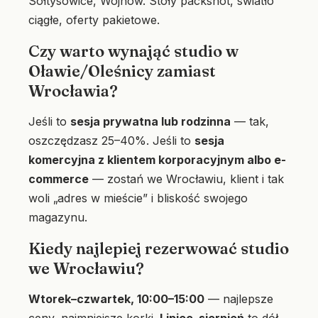
Sołtysowice, Wojnów. Stoły packshot, światło
ciągłe, oferty pakietowe.
Czy warto wynająć studio w
Oławie/Oleśnicy zamiast
Wrocławia?
Jeśli to
sesja prywatna lub rodzinna
— tak,
oszczędzasz 25–40%. Jeśli to
sesja
komercyjna z klientem korporacyjnym albo e-
commerce
— zostań we Wrocławiu, klient i tak
woli „adres w mieście” i bliskość swojego
magazynu.
Kiedy najlepiej rezerwować studio
we Wrocławiu?
Wtorek–czwartek, 10:00–15:00
— najlepsze
ceny, najmniejsze korki.
Lipiec–sierpień
to dół