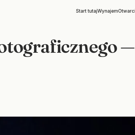
Start tutaj
Wynajem
Otwarc
otograficznego — 