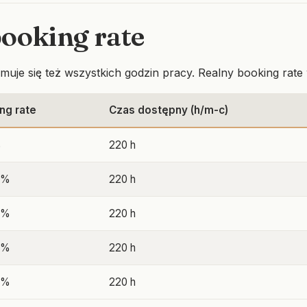
booking rate
jmuje się też wszystkich godzin pracy. Realny booking rate
ng rate
Czas dostępny (h/m-c)
%
220 h
5%
220 h
0%
220 h
0%
220 h
5%
220 h