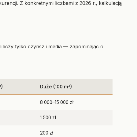
encji. Z konkretnymi liczbami z 2026 r., kalkulacją
li liczy tylko czynsz i media — zapominając o
²)
Duże (100 m²)
8 000–15 000 zł
1 500 zł
200 zł