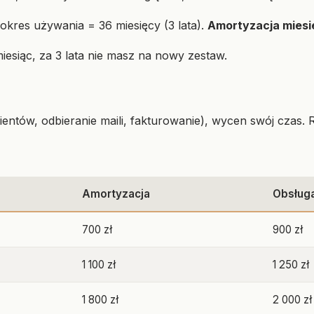
okres używania = 36 miesięcy (3 lata).
Amortyzacja miesi
miesiąc, za 3 lata nie masz na nowy zestaw.
klientów, odbieranie maili, fakturowanie), wycen swój czas.
Amortyzacja
Obsług
700 zł
900 zł
1 100 zł
1 250 zł
1 800 zł
2 000 zł