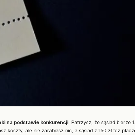
wki na podstawie konkurencji
. Patrzysz, że sąsiad bierze 
sz koszty, ale nie zarabiasz nic, a sąsiad z 150 zł też pła