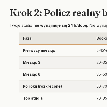
Krok 2: Policz realny 
Twoje studio
nie wynajmuje się 24 h/dobę
. Nie wyna
Faza
Booki
Pierwszy miesiąc
5–15
Miesiąc 3
20–3
Miesiąc 6
35–5
Po roku (rozkręcone)
50–7
Top studia
70–8