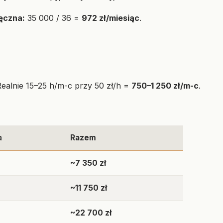
ęczna:
35 000 / 36 =
972 zł/miesiąc
.
 Realnie 15–25 h/m-c przy 50 zł/h =
750–1 250 zł/m-c
.
a
Razem
~7 350 zł
~11 750 zł
~22 700 zł