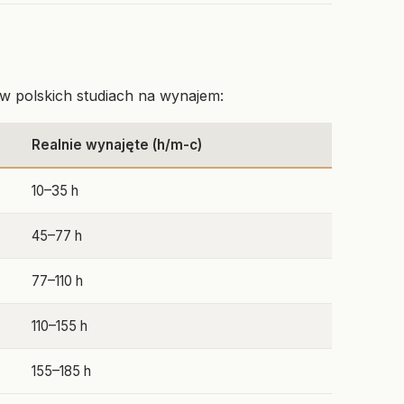
 w polskich studiach na wynajem:
Realnie wynajęte (h/m-c)
10–35 h
45–77 h
77–110 h
110–155 h
155–185 h