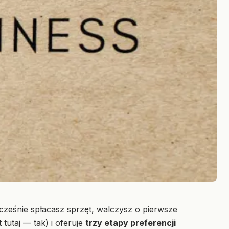
ocześnie spłacasz sprzęt, walczysz o pierwsze
 tutaj — tak) i oferuje
trzy etapy preferencji