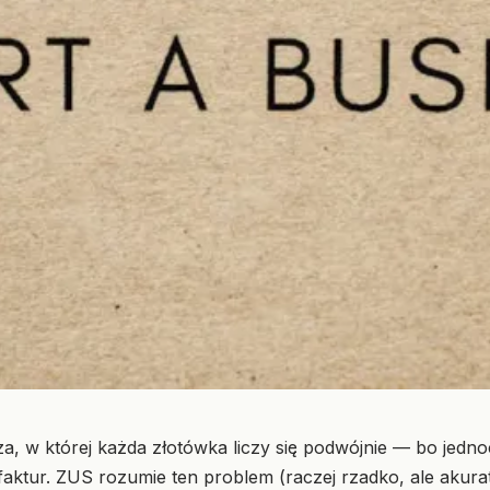
faza, w której każda złotówka liczy się podwójnie — bo jedn
 faktur. ZUS rozumie ten problem (raczej rzadko, ale akurat