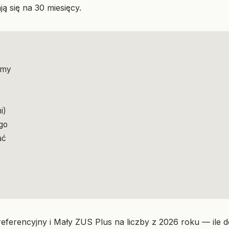
ją się na 30 miesięcy.
imy
i)
go
ać
ferencyjny i Mały ZUS Plus na liczby z 2026 roku — ile do