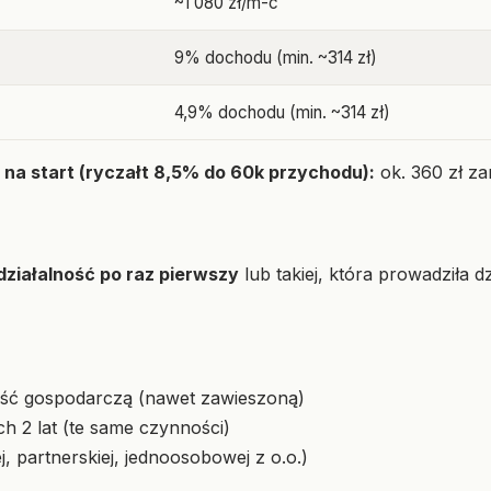
~1 080 zł/m-c
9% dochodu (min. ~314 zł)
4,9% dochodu (min. ~314 zł)
 na start (ryczałt 8,5% do 60k przychodu):
ok. 360 zł za
działalność po raz pierwszy
lub takiej, która prowadziła d
ność gospodarczą (nawet zawieszoną)
h 2 lat (te same czynności)
, partnerskiej, jednoosobowej z o.o.)