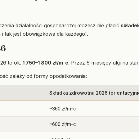
enia działalności gospodarczej możesz nie płacić
składe
 i tak jest obowiązkowa dla każdego).
26
026 to ok.
1 750–1 800 zł/m-c
. Przez 6 miesięcy ulgi na st
kość zależy od formy opodatkowania:
Składka zdrowotna 2026 (orientacyjni
~360 zł/m-c
~600 zł/m-c