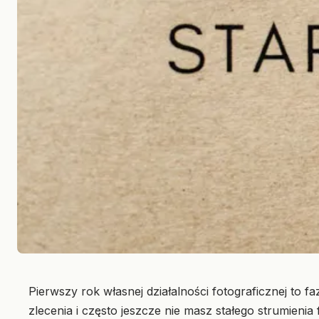
Pierwszy rok własnej działalności fotograficznej to 
zlecenia i często jeszcze nie masz stałego strumienia