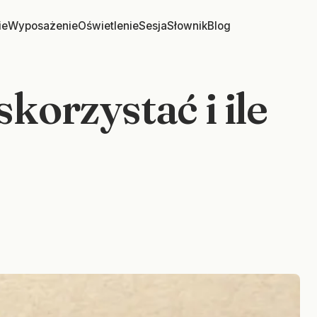
ie
Wyposażenie
Oświetlenie
Sesja
Słownik
Blog
skorzystać i ile